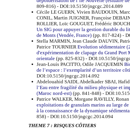
dépoldérisation de l’île Nouvelle (estuaire de
809-816) - DOI:10.5150/jngcgc.2014.089
Cécile LE GUERN, Vivien BAUDOUIN, Marc 
CONIL, Martin JUIGNER, Françoise DEBA
ROLLIER, Loïc GOUGUET, Frédéric BOUCH
Un SIG pour appuyer la gestion durable du lit
de Monts (Vendée, France)
(pp. 817-824) - D
Stella MARMIN, Jean Claude DAUVIN, Pat
Patrice TOURNIER
Evolution sédimentaire (
d'expérimentation de clapage du Grand Port 
orientale
(pp. 825-832) - DOI:10.5150/jngcg
Jean-Louis PACITTO, Odile JACQUEMIN
Bi
de l’espace : l’exemplarité d’un territoire côti
DOI:10.5150/jngcgc.2014.092
Abdelouahid SAIDI, Abdelkader SBAI, Ha
l’Eau entre fragilité du milieu physique et i
(Maroc nord-est)
(pp. 841-848) - DOI:10.51
Patrice WALKER, Morgane RAVILLY, Ron
exploitations de granulats marins au large de
à la connaissance de la dynamique sédimentair
858) - DOI:10.5150/jngcgc.2014.094
THEME 7 : RISQUES CÔTIERS