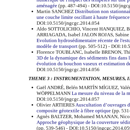
aménagée
(pp. 487-494) - DOI:10.5150/jngc
Martin SANCHEZ
Distribution non stationna
une couche limite oscillant à haute fréquence
DOI:10.5150/jngcgc.2014.054
Aldo SOTTOLICHIO, Vincent HANQUIEZ, B
ARRIAGADA, Isabel JALON ROJAS, Sabine
Evolution hydrosédimentaire récente de l'est
modèle de transport
(pp. 505-512) - DOI:10.
Florence TOUBLANC, Isabelle BRENON, T
3D de la dynamique des sédiments fins dans l’
évolution du bouchon vaseux et estimation de
DOI:10.5150/jngcgc.2014.056
THEME 3 : INSTRUMENTATION, MESURES, 
Gaël ANDRÉ, Belén MARTÍN MÍGUEZ, Valér
WÖPPELMANN
La mesure du niveau de la 
DOI:10.5150/jngcgc.2014.057
Olivier ARTIERES
Auscultation d’ouvrages d
composite géotextile à fibre optique
(pp. 531
Agnès BALTZER, Mohamed MAANAN, Nicol
Approche géophysique de la couverture sédim
(pp. 539-546) - DOI:10.5150/jngcgc.2014.05