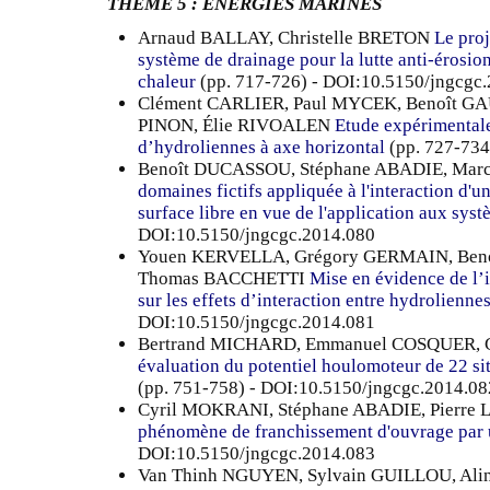
THEME 5 : ÉNERGIES MARINES
Arnaud BALLAY, Christelle BRETON
Le proj
système de drainage pour la lutte anti-érosio
chaleur
(pp. 717-726) - DOI:10.5150/jngcgc
Clément CARLIER, Paul MYCEK, Benoît G
PINON, Élie RIVOALEN
Etude expérimental
d’hydroliennes à axe horizontal
(pp. 727-734
Benoît DUCASSOU, Stéphane ABADIE, Ma
domaines fictifs appliquée à l'interaction d'
surface libre en vue de l'application aux sy
DOI:10.5150/jngcgc.2014.080
Youen KERVELLA, Grégory GERMAIN, Beno
Thomas BACCHETTI
Mise en évidence de l’
sur les effets d’interaction entre hydrolienne
DOI:10.5150/jngcgc.2014.081
Bertrand MICHARD, Emmanuel COSQUER,
évaluation du potentiel houlomoteur de 22 si
(pp. 751-758) - DOI:10.5150/jngcgc.2014.08
Cyril MOKRANI, Stéphane ABADIE, Pierre
phénomène de franchissement d'ouvrage par u
DOI:10.5150/jngcgc.2014.083
Van Thinh NGUYEN, Sylvain GUILLOU, Al