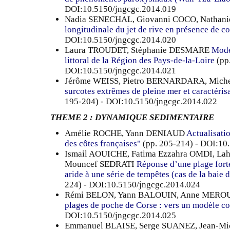
DOI:10.5150/jngcgc.2014.019
Nadia SENECHAL, Giovanni COCO, Nathan
longitudinale du jet de rive en présence de co
DOI:10.5150/jngcgc.2014.020
Laura TROUDET, Stéphanie DESMARE
Modé
littoral de la Région des Pays-de-la-Loire
(pp.
DOI:10.5150/jngcgc.2014.021
Jérôme WEISS, Pietro BERNARDARA, Mich
surcotes extrêmes de pleine mer et caractéris
195-204) - DOI:10.5150/jngcgc.2014.022
THEME 2 : DYNAMIQUE SEDIMENTAIRE
Amélie ROCHE, Yann DENIAUD
Actualisati
des côtes françaises"
(pp. 205-214) - DOI:10
Ismail AOUICHE, Fatima Ezzahra OMDI, L
Mouncef SEDRATI
Réponse d’une plage fort
aride à une série de tempêtes (cas de la baie 
224) - DOI:10.5150/jngcgc.2014.024
Rémi BELON, Yann BALOUIN, Anne MEROU
plages de poche de Corse : vers un modèle c
DOI:10.5150/jngcgc.2014.025
Emmanuel BLAISE, Serge SUANEZ, Jean-Mi