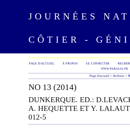
JOURNÉES NAT
CÔTIER - GÉNI
PAGE D'ACCUEIL
À PROPOS
SE CONNECTER
RECHE
WWW.PARALIA.FR
Page d'accueil
>
Archives
>
N
NO 13 (2014)
DUNKERQUE. ED.: D.LEVAC
A. HEQUETTE ET Y. LALAUT. 
012-5