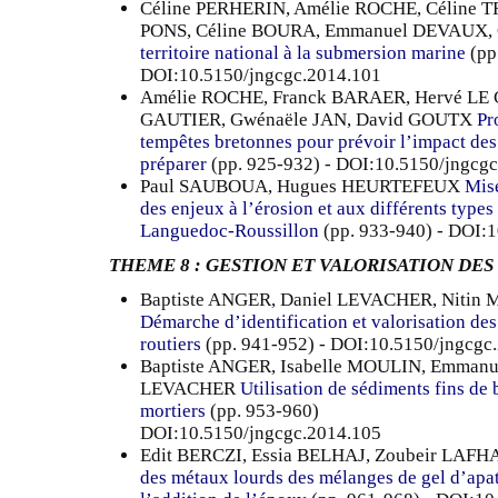
Céline PERHERIN, Amélie ROCHE, Céline TR
PONS, Céline BOURA, Emmanuel DEVAUX,
territoire national à la submersion marine
(pp
DOI:10.5150/jngcgc.2014.101
Amélie ROCHE, Franck BARAER, Hervé LE
GAUTIER, Gwénaële JAN, David GOUTX
Pr
tempêtes bretonnes pour prévoir l’impact des
préparer
(pp. 925-932) - DOI:10.5150/jngcg
Paul SAUBOUA, Hugues HEURTEFEUX
Mise
des enjeux à l’érosion et aux différents types
Languedoc-Roussillon
(pp. 933-940) - DOI:
THEME 8 : GESTION ET VALORISATION DE
Baptiste ANGER, Daniel LEVACHER, Nitin
Démarche d’identification et valorisation de
routiers
(pp. 941-952) - DOI:10.5150/jngcgc
Baptiste ANGER, Isabelle MOULIN, Emmanue
LEVACHER
Utilisation de sédiments fins de 
mortiers
(pp. 953-960)
DOI:10.5150/jngcgc.2014.105
Edit BERCZI, Essia BELHAJ, Zoubeir LAFH
des métaux lourds des mélanges de gel d’apati