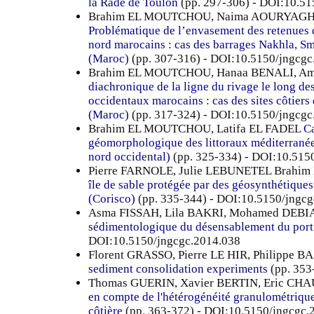
la Rade de Toulon
(pp. 297-306) - DOI:10.51
Brahim EL MOUTCHOU, Naima AOURYAGH
Problématique de l’envasement des retenues d
nord marocains : cas des barrages Nakhla, Sm
(Maroc)
(pp. 307-316) - DOI:10.5150/jngcgc
Brahim EL MOUTCHOU, Hanaa BENALI, 
diachronique de la ligne du rivage le long de
occidentaux marocains : cas des sites côtier
(Maroc)
(pp. 317-324) - DOI:10.5150/jngcgc
Brahim EL MOUTCHOU, Latifa EL FADEL
Ca
géomorphologique des littoraux méditerrané
nord occidental)
(pp. 325-334) - DOI:10.515
Pierre FARNOLE, Julie LEBUNETEL Brahi
île de sable protégée par des géosynthétique
(Corisco)
(pp. 335-344) - DOI:10.5150/jngc
Asma FISSAH, Lila BAKRI, Mohamed DEB
sédimentologique du désensablement du port 
DOI:10.5150/jngcgc.2014.038
Florent GRASSO, Pierre LE HIR, Philippe
sediment consolidation experiments
(pp. 353
Thomas GUERIN, Xavier BERTIN, Eric C
en compte de l'hétérogénéité granulométriq
côtière
(pp. 363-372) - DOI:10.5150/jngcgc.