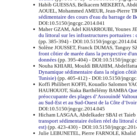
Habib GUESSAS, Belkacem MEKERTA, Abdé
AOUEL, Mohammed AMEUR, Jean-Pierre 
sédimentaire des cours d'eau du barrage de B
DOI:10.5150/jngcgc.2014.041
Maher GZAM, Adel KHARROUBI, Younes 
du littoral sur les infrastructures portuaires 
(pp. 385-394) - DOI:10.5150/jngcgc.2014.04
Solène JOUSSET, Franck DUMAS, Tanguy 
front côtier de marée dans la perspective d'u
données
(pp. 395-404) - DOI:10.5150/jngcg
Nouha KHIARI, Mouldi BRAHIM, Abdelfatt
Dynamique sédimentaire dans la région côtiè
Tunisie)
(pp. 405-412) - DOI:10.5150/jngcgc
Koffi Philibert KOFFI, Kouadio Salomon YAO
HAUHOUOT, Siaka Barthélémy BAMBA
Que
préoccupante des plages d’Assouindé Valtour
au Sud-Est et au Sud-Ouest de la Côte d’Ivoir
DOI:10.5150/jngcgc.2014.045
Hicham LASGAA, Abdelkader SBAI et Ta
transport sédimentaire éolien réel du littoral
est)
(pp. 423-430) - DOI:10.5150/jngcgc.201
Julie LEBUNETEL, Pierre FARNOLE, Khal