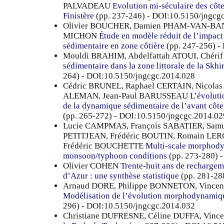
PALVADEAU
Evolution mi-séculaire des côt
Finistère
(pp. 237-246) - DOI:10.5150/jngcg
Olivier BOUCHER, Damien PHAM-VAN-BANG
MICHON
Étude en modèle réduit de l’impact
sédimentaire en zone côtière
(pp. 247-256) -
Mouldi BRAHIM, Abdelfattah ATOUI, Chér
sédimentaire dans la zone littorale de la Skhi
264) - DOI:10.5150/jngcgc.2014.028
Cédric BRUNEL, Raphael CERTAIN, Nicolas
ALEMAN, Jean-Paul BARUSSEAU
L’évoluti
de la dynamique sédimentaire de l’avant côt
(pp. 265-272) - DOI:10.5150/jngcgc.2014.02
Lucie CAMPMAS, François SABATIER, Samue
PETITJEAN, Frédéric BOUTIN, Romain L
Frédéric BOUCHETTE
Multi-scale morphodyn
monsoon/typhoon conditions
(pp. 273-280) 
Olivier COHEN
Trente-huit ans de rechargeme
d’Azur : une synthèse statistique
(pp. 281-28
Arnaud DORE, Philippe BONNETON, Vince
Modélisation de l’évolution morphodynamiq
296) - DOI:10.5150/jngcgc.2014.032
Christiane DUFRESNE, Céline DUFFA, Vinc