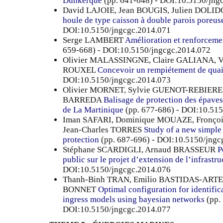
Dunkerque
(pp. 641-648) - DOI:10.5150/jng
David LAJOIE, Jean BOUGIS, Julien DOLI
houle de type caisson à double parois poreus
DOI:10.5150/jngcgc.2014.071
Serge LAMBERT
Amélioration et renforcement
659-668) - DOI:10.5150/jngcgc.2014.072
Olivier MALASSINGNE, Claire GALIANA, 
ROUXEL
Concevoir un rempiétement de qua
DOI:10.5150/jngcgc.2014.073
Olivier MORNET, Sylvie GUENOT-REBIERE,
BARREDA
Balisage de protection des épaves 
de La Martinique
(pp. 677-686) - DOI:10.51
Iman SAFARI, Dominique MOUAZE, Fronço
Jean-Charles TORRES
Study of a new simple 
protection
(pp. 687-696) - DOI:10.5150/jngc
Stéphane SCARDIGLI, Arnaud BRASSEUR
P
public sur le projet d’extension de l’infrastru
DOI:10.5150/jngcgc.2014.076
Thanh-Binh TRAN, Emilio BASTIDAS-ARTE
BONNET
Optimal configuration for identific
ingress models using bayesian networks
(pp.
DOI:10.5150/jngcgc.2014.077