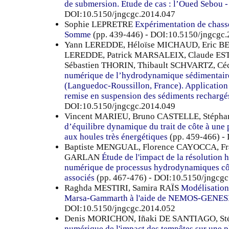
de submersion. Etude de cas : l’Oued Sebou -
DOI:10.5150/jngcgc.2014.047
Sophie LEPRETRE
Expérimentation de chasse
Somme
(pp. 439-446) - DOI:10.5150/jngcgc
Yann LEREDDE, Héloïse MICHAUD, Eric B
LEREDDE, Patrick MARSALEIX, Claude ES
Sébastien THORIN, Thibault SCHVARTZ, C
numérique de l’hydrodynamique sédimentaire
(Languedoc-Roussillon, France). Application
remise en suspension des sédiments rechargés
DOI:10.5150/jngcgc.2014.049
Vincent MARIEU, Bruno CASTELLE, Stéph
d’équilibre dynamique du trait de côte à une
aux houles très énergétiques
(pp. 459-466) -
Baptiste MENGUAL, Florence CAYOCCA, Fra
GARLAN
Étude de l'impact de la résolution 
numérique de processus hydrodynamiques côti
associés
(pp. 467-476) - DOI:10.5150/jngcg
Raghda MESTIRI, Samira RAÏS
Modélisation 
Marsa-Gammarth à l'aide de NEMOS-GENES
DOI:10.5150/jngcgc.2014.052
Denis MORICHON, Iñaki DE SANTIAGO, S
numérique de l'impact des tempêtes sur une p