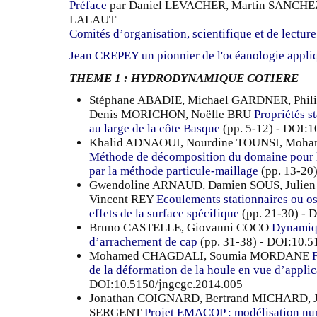
Préface
par Daniel LEVACHER, Martin SANCHEZ
LALAUT
Comités d’organisation, scientifique et de lecture
Jean CREPEY un pionnier de l'océanologie appli
THEME 1 : HYDRODYNAMIQUE COTIERE
Stéphane ABADIE, Michael GARDNER, Phi
Denis MORICHON, Noëlle BRU
Propriétés s
au large de la côte Basque
(pp. 5-12) - DOI:
Khalid ADNAOUI, Nourdine TOUNSI, Mo
Méthode de décomposition du domaine pour l
par la méthode particule-maillage
(pp. 13-20
Gwendoline ARNAUD, Damien SOUS, Julie
Vincent REY
Ecoulements stationnaires ou osc
effets de la surface spécifique
(pp. 21-30) - 
Bruno CASTELLE, Giovanni COCO
Dynamiqu
d’arrachement de cap
(pp. 31-38) - DOI:10.
Mohamed CHAGDALI, Soumia MORDANE
de la déformation de la houle en vue d’appli
DOI:10.5150/jngcgc.2014.005
Jonathan COIGNARD, Bertrand MICHARD, Je
SERGENT
Projet EMACOP : modélisation num