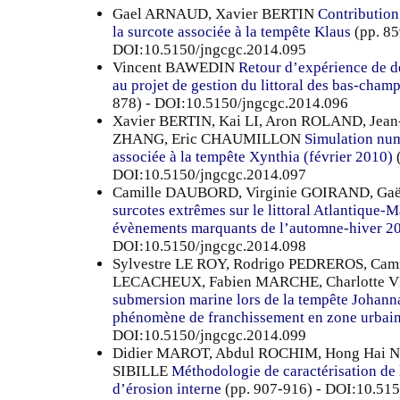
Gael ARNAUD, Xavier BERTIN
Contribution
la surcote associée à la tempête Klaus
(pp. 85
DOI:10.5150/jngcgc.2014.095
Vincent BAWEDIN
Retour d’expérience de d
au projet de gestion du littoral des bas-cha
878) - DOI:10.5150/jngcgc.2014.096
Xavier BERTIN, Kai LI, Aron ROLAND, Jean
ZHANG, Eric CHAUMILLON
Simulation num
associée à la tempête Xynthia (février 2010)
(
DOI:10.5150/jngcgc.2014.097
Camille DAUBORD, Virginie GOIRAND, Ga
surcotes extrêmes sur le littoral Atlantique-
évènements marquants de l’automne-hiver 2
DOI:10.5150/jngcgc.2014.098
Sylvestre LE ROY, Rodrigo PEDREROS, Cami
LECACHEUX, Fabien MARCHE, Charlotte
submersion marine lors de la tempête Johann
phénomène de franchissement en zone urbai
DOI:10.5150/jngcgc.2014.099
Didier MAROT, Abdul ROCHIM, Hong Hai
SIBILLE
Méthodologie de caractérisation de l
d’érosion interne
(pp. 907-916) - DOI:10.51