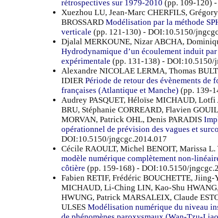
rétrospectives sur 1979-2010
(pp. 109-120) 
Xuezhou LU, Jean-Marc CHERFILS, Grégory
BROSSARD
Modélisation par la méthode SPH 
verticale
(pp. 121-130) - DOI:10.5150/jngcg
Djalal MERKOUNE, Nizar ABCHA, Domini
Hydrodynamique d’un écoulement induit par u
expérimentale
(pp. 131-138) - DOI:10.5150/
Alexandre NICOLAE LERMA, Thomas BULT
IDIER
Période de retour des évènements de fo
françaises (Atlantique et Manche)
(pp. 139-1
Audrey PASQUET, Héloïse MICHAUD, Lotfi
BRU, Stéphanie CORREARD, Flavien GOUIL
MORVAN, Patrick OHL, Denis PARADIS
Imp
opérationnel de prévision des vagues et surc
DOI:10.5150/jngcgc.2014.017
Cécile RAOULT, Michel BENOIT, Marissa L
modèle numérique complètement non-linéaire 
côtière
(pp. 159-168) - DOI:10.5150/jngcgc.
Fabien RETIF, Frédéric BOUCHETTE, Jiing-
MICHAUD, Li-Ching LIN, Kao-Shu HWANG
HWUNG, Patrick MARSALEIX, Claude ESTO
ULSES
Modélisation numérique du niveau inst
de phénomènes paroxysmaux (Wan-Tzu-Liao