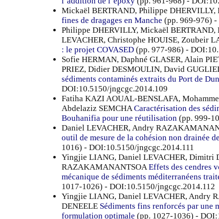
l’addition de l’époxy
(pp. 961-968) - DOI:10
Mickaël BERTRAND, Philippe DHERVILLY,
fines de dragages en Manche
(pp. 969-976) 
Philippe DHERVILLY, Mickaël BERTRAND,
LEVACHER, Christophe HOUISE, Zoubeir 
: le projet COVASED
(pp. 977-986) - DOI:10
Sofie HERMAN, Daphné GLASER, Alain PIET
PRIEZ, Didier DESMOULIN, David GUGLI
sédiments contaminés extraits du Port de Du
DOI:10.5150/jngcgc.2014.109
Fatiha KAZI AOUAL-BENSLAFA, Mohamme
Abdelaziz SEMCHA
Caractérisation des séd
Bouhanifia pour une réutilisation
(pp. 999-10
Daniel LEVACHER, Andry RAZAKAMANANT
outil de mesure de la cohésion non drainée d
1016) - DOI:10.5150/jngcgc.2014.111
Yingjie LIANG, Daniel LEVACHER, Dimitri
RAZAKAMANANTSOA
Effets des cendres 
mécanique de sédiments méditerranéens traité
1017-1026) - DOI:10.5150/jngcgc.2014.112
Yingjie LIANG, Daniel LEVACHER, Andr
DENEELE
Sédiments fins renforcés par une m
formulation optimale
(pp. 1027-1036) - DOI: