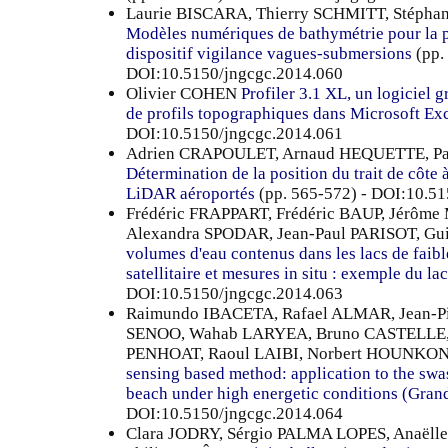
Laurie BISCARA, Thierry SCHMITT, Stép
Modèles numériques de bathymétrie pour la
dispositif vigilance vagues-submersions
(pp.
DOI:10.5150/jngcgc.2014.060
Olivier COHEN
Profiler 3.1 XL, un logiciel g
de profils topographiques dans Microsoft Ex
DOI:10.5150/jngcgc.2014.061
Adrien CRAPOULET, Arnaud HEQUETTE, Pa
Détermination de la position du trait de côte 
LiDAR aéroportés
(pp. 565-572) - DOI:10.5
Frédéric FRAPPART, Frédéric BAUP, Jérô
Alexandra SPODAR, Jean-Paul PARISOT, G
volumes d'eau contenus dans les lacs de faible
satellitaire et mesures in situ : exemple du la
DOI:10.5150/jngcgc.2014.063
Raimundo IBACETA, Rafael ALMAR, Jean-P
SENOO, Wahab LARYEA, Bruno CASTELLE,
PENHOAT, Raoul LAIBI, Norbert HOUNK
sensing based method: application to the swas
beach under high energetic conditions (Gran
DOI:10.5150/jngcgc.2014.064
Clara JODRY, Sérgio PALMA LOPES, Anaël