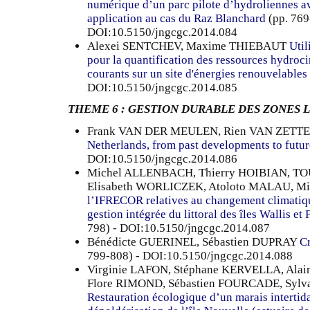
numérique d’un parc pilote d’hydroliennes av
application au cas du Raz Blanchard
(pp. 769
DOI:10.5150/jngcgc.2014.084
Alexei SENTCHEV, Maxime THIEBAUT
Util
pour la quantification des ressources hydroci
courants sur un site d'énergies renouvelables 
DOI:10.5150/jngcgc.2014.085
THEME 6 : GESTION DURABLE DES ZONES 
Frank VAN DER MEULEN, Rien VAN ZETT
Netherlands, from past developments to futur
DOI:10.5150/jngcgc.2014.086
Michel ALLENBACH, Thierry HOIBIAN, T
Elisabeth WORLICZEK, Atoloto MALAU, 
l’IFRECOR relatives au changement climatique
gestion intégrée du littoral des îles Wallis et
798) - DOI:10.5150/jngcgc.2014.087
Bénédicte GUERINEL, Sébastien DUPRAY
Cr
799-808) - DOI:10.5150/jngcgc.2014.088
Virginie LAFON, Stéphane KERVELLA, Ala
Flore RIMOND, Sébastien FOURCADE, Syl
Restauration écologique d’un marais intertida