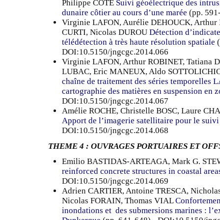
Philippe CÔTE
Suivi géoélectrique des intru
dunaire côtier au cours d’une marée
(pp. 591
Virginie LAFON, Aurélie DEHOUCK, Arthur
CURTI, Nicolas DUROU
Détection d’indicat
télédétection à très haute résolution spatiale
(
DOI:10.5150/jngcgc.2014.066
Virginie LAFON, Arthur ROBINET, Tatiana
LUBAC, Eric MANEUX, Aldo SOTTOLICHIO
chaîne de traitement des séries temporelle
cartographie des matières en suspension en z
DOI:10.5150/jngcgc.2014.067
Amélie ROCHE, Christelle BOSC, Laure 
Apport de l’imagerie satellitaire pour le suivi
DOI:10.5150/jngcgc.2014.068
THEME 4 : OUVRAGES PORTUAIRES ET OF
Emilio BASTIDAS-ARTEAGA, Mark G. ST
reinforced concrete structures in coastal area
DOI:10.5150/jngcgc.2014.069
Adrien CARTIER, Antoine TRESCA, Nichol
Nicolas FORAIN, Thomas VIAL
Confortemen
inondations et des submersions marines : l’e