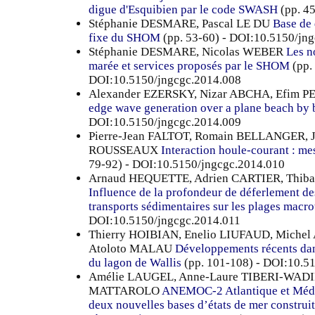
digue d'Esquibien par le code SWASH
(pp. 4
Stéphanie DESMARE, Pascal LE DU
Base de
fixe du SHOM
(pp. 53-60) - DOI:10.5150/jn
Stéphanie DESMARE, Nicolas WEBER
Les n
marée et services proposés par le SHOM
(pp.
DOI:10.5150/jngcgc.2014.008
Alexander EZERSKY, Nizar ABCHA, Efim
edge wave generation over a plane beach by
DOI:10.5150/jngcgc.2014.009
Pierre-Jean FALTOT, Romain BELLANGER,
ROUSSEAUX
Interaction houle-courant : mes
79-92) - DOI:10.5150/jngcgc.2014.010
Arnaud HEQUETTE, Adrien CARTIER, Thib
Influence de la profondeur de déferlement de
transports sédimentaires sur les plages macro
DOI:10.5150/jngcgc.2014.011
Thierry HOIBIAN, Enelio LIUFAUD, Miche
Atoloto MALAU
Développements récents dan
du lagon de Wallis
(pp. 101-108) - DOI:10.5
Amélie LAUGEL, Anne-Laure TIBERI-WADIE
MATTAROLO
ANEMOC-2 Atlantique et Médite
deux nouvelles bases d’états de mer construi